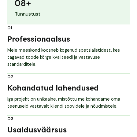
0
8
+
Tunnustust
01
Professionaalsus
Meie meeskond koosneb kogenud spetsialistidest, kes
tagavad tööde kõrge kvaliteedi ja vastavuse
standarditele.
02
Kohandatud lahendused
Iga projekt on unikaalne, mistõttu me kohandame oma
teenuseid vastavalt kliendi soovidele ja nõudmistele.
03
Usaldusväärsus