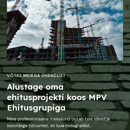
VÕTKE MEIEGA ÜHENDUST
Alustage oma
ehitusprojekti koos MPV
Ehitusgrupiga
Meie professionaalne meeskond ootab teie ideed ja
soovidega tutvumist, et luua midagi erilist.