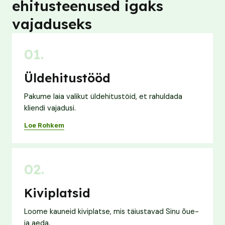
ehitusteenused igaks
vajaduseks
01.
Üldehitustööd
Pakume laia valikut üldehitustöid, et rahuldada
kliendi vajadusi.
Loe Rohkem
02.
Kiviplatsid
Loome kauneid kiviplatse, mis täiustavad Sinu õue-
ja aeda.