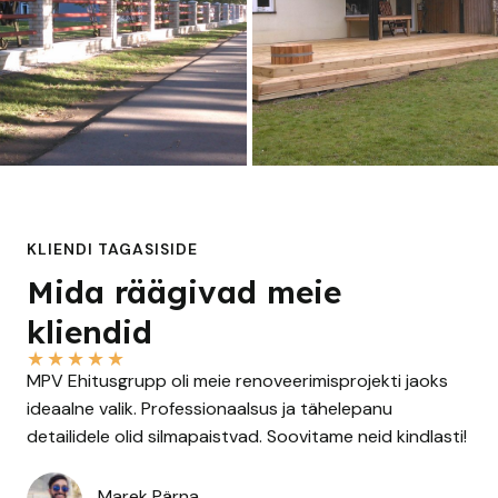
KLIENDI TAGASISIDE
Mida räägivad meie
kliendid
★
★
★
★
★
MPV Ehitusgrupp oli meie renoveerimisprojekti jaoks
ideaalne valik. Professionaalsus ja tähelepanu
detailidele olid silmapaistvad. Soovitame neid kindlasti!
Marek Pärna