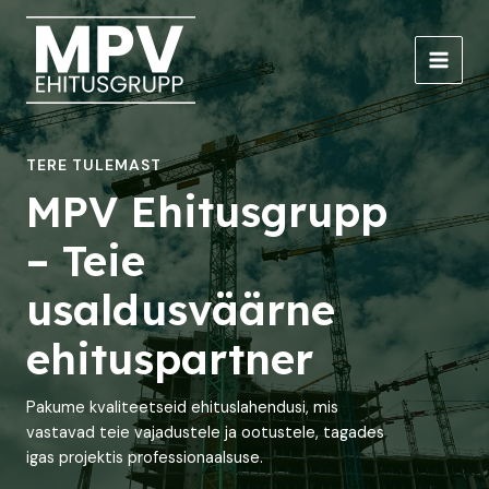
Skip
to
content
Main
Men
TERE TULEMAST
MPV Ehitusgrupp
– Teie
usaldusväärne
ehituspartner
Pakume kvaliteetseid ehituslahendusi, mis
vastavad teie vajadustele ja ootustele, tagades
igas projektis professionaalsuse.